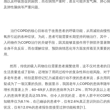
感以及呼吸急促的困扰，而在病情严重时，甚至可能并发气胸、肺心
及肺性脑病等严重问题。
治疗COPD的核心目标在于改善患者的呼吸功能，从而减轻由慢
氧所引起的各种症状。为此，患者可能需要长期坚持药物治疗。其中
入药物作为COPD治疗的关键手段，因其能够直接作用于肺部并显著
全身不良反应，而在缓解症状、预防病情恶化等方面发挥着至关重要
用。
然而，传统的吸入药物往往需要患者频繁使用，这不仅对患者的
生活质量造成了影响，还增加了用药过程中的复杂性和出错风险。对
多老年患者，特别是那些记忆力减退或行动不便的患者来说，多次用
疑成为了一项沉重的负担。数据显示，我国老年人COPD的患病率随
增长而显著上升，60~69岁人群的患病率为21.2%，而70岁及以上
人的患病率更是高达35.5%。但令人担忧的是，老年人群中对COP
知晓率仅为8.1%，在已确诊的患者中，仅有2.6%真正意识到自己的
状况，仅有12.0%的患者报告曾接受过肺功能检查[1]。