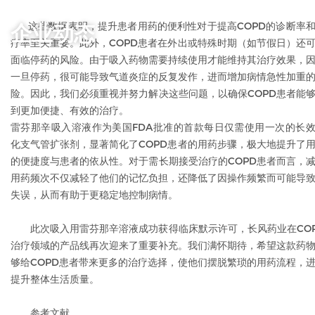
这些数据表明，提升患者用药的便利性对于提高COPD的诊断率
企业动态
疗率至关重要。此外，COPD患者在外出或特殊时期（如节假日）还
面临停药的风险。由于吸入药物需要持续使用才能维持其治疗效果，
一旦停药，很可能导致气道炎症的反复发作，进而增加病情急性加重
险。因此，我们必须重视并努力解决这些问题，以确保COPD患者能
到更加便捷、有效的治疗。
雷芬那辛吸入溶液作为美国FDA批准的首款每日仅需使用一次的长
化支气管扩张剂，显著简化了COPD患者的用药步骤，极大地提升了
的便捷度与患者的依从性。对于需长期接受治疗的COPD患者而言，
用药频次不仅减轻了他们的记忆负担，还降低了因操作频繁而可能导
失误，从而有助于更稳定地控制病情。
此次吸入用雷芬那辛溶液成功获得临床默示许可，长风药业在CO
治疗领域的产品线再次迎来了重要补充。我们满怀期待，希望这款药
够给COPD患者带来更多的治疗选择，使他们摆脱繁琐的用药流程，
提升整体生活质量。
参考文献