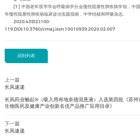
[1] 中国老年医学学会呼吸病学分会慢性阻塞性肺疾病学组，中
年慢性阻塞性肺疾病临床诊治实践指南，中华结核和呼吸杂志.
2020,43(02):100-
119.DOI:10.3760/cma.j.issn.10010939.2020.02.007
回到列表
上一篇
长风速递
长风药业畅起®（吸入用布地奈德混悬液）入选第四批《苏州
生物医药及健康产业创新名优产品推广应用目录》
下一篇
长风速递