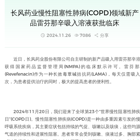
长风药业慢性阻塞性肺病(COPD)领域新产
品雷芬那辛吸入溶液获批临床
2024.11.26
7086
分享
近日，长风药业股份有限公司自主研制的新产品吸入用雷芬那辛
获得国家药品监督管理局(NMPA)的临床默示许可。雷芬那
(Revefenacin)作为一种长效毒蕈碱拮抗药(LAMA)，每天仅需吸
次，为患者提供治疗的同时，极大的提高患者的便利性。
2024年11月20日，我们迎来了全球第23个“世界慢性阻塞性肺
日”(COPD日)。慢性阻塞性肺疾病(COPD)是一种由多重因素引发的
呼吸系统疾病，其主要症状包括持续的气促、咳嗽以及咳痰，这些均
气道的持续性和进展性阻塞。患者常常会受到咳嗽、痰液过多、胸部