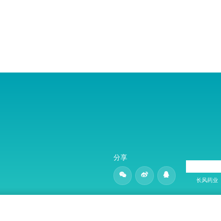
分享
长风药业
苏公网安备 32050702011260号
应急预案
隐私政策
法律法规