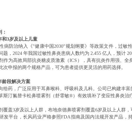
剂：
年和3岁及以上儿童
性病防治纳入《"健康中国2030"规划纲要》等政策文件，过
2024 年我国过敏性鼻炎患病人数约为 2.455 亿人，预计 2033 
剂作为高效局部抗炎糖皮质激素（ICS），具有抗炎作用强、全
此次申报的两个规格产品，可为患者提供更灵活的用药选择。
年龄段解决方案
向给药，广泛应用于耳鼻喉科、呼吸科及儿科。公司已构建丰富
䓬斯汀氟替卡松鼻喷雾剂（舒霏敏®）有效填补了变应性鼻炎治疗
剂覆盖3岁及以上人群，布地奈德鼻喷雾剂覆盖6岁及以上人群，
研发平台，长风药业严格参照FDA指南及国内法规开发产品，