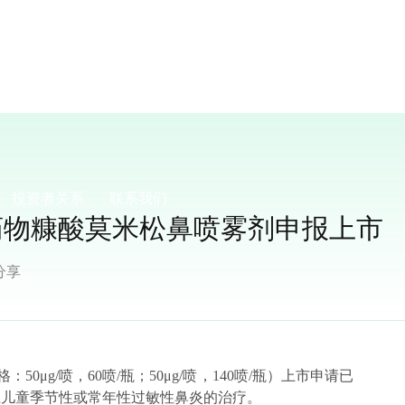
投资者关系
联系我们
药物糠酸莫米松鼻喷雾剂申报上市
分享
0μg/喷，60喷/瓶；50μg/喷，140喷/瓶）上市申请已
上儿童季节性或常年性过敏性鼻炎的治疗。