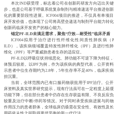
本次IND获受理，标志着公司在创新药研发方向迈出关键
步，也是公司基于呼吸系统复杂制剂与精准递送平台推进创新
化的重要阶段性进展。ICF004项目的推进，不仅具有单项
床开发价值，也体现了公司将高壁垒递送与制剂平台能力转化
创新药临床开发资产的核心能力。
锚定PF-ILD未满足需求，聚焦“疗效—耐受性”临床矛盾
ICF004拟用于治疗进行性纤维化性间质性肺疾病（PF
ILD），该疾病领域覆盖特发性肺纤维化（IPF）及进行性
维化（PPF）等严重威胁患者生存的适应症。
PF-ILD以呼吸症状持续恶化、肺功能不可逆下降为特征
体预后较差。以IPF为例，作为该疾病的典型代表，公开资料
示患者中位生存期约为2.8年，5年生存率不足40%，临床疾
担沉重。
当前，全球范围内已有口服药物获批用于IPF治疗。公开
床资料及真实世界研究提示，现有疗法虽可在一定程度上延缓
功能下降，但在部分患者中仍存在生存获益有限、不良反应负
较重及治疗中断/停药等情况。对于同时承受疾病进展与药物
作用压力的患者群体，全球临床仍亟需在安全性、有效性及长
用药依从性之间取得更优平衡的新一代疗法。