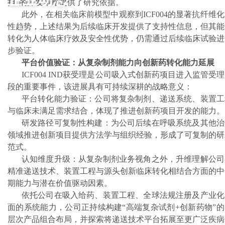
担”的开发策略提供了研究依据。
此外，在相关临床前模型中观察到ICF004的显著抗纤维
性趋势，上述结果为后续临床开发提供了支持性信息，但其能
转化为人体临床疗效及安全性优势，仍需通过后续临床试验进
步验证。
平台价值验证：从复杂制剂能力向创新药转化能力延展
ICF004 IND获受理是公司吸入式创新药项目进入监管受
段的重要事件，该进展具有可持续深耕的战略意义：
平台转化能力验证：公司将复杂制剂、递送系统、装置工
与临床未满足需求结合，体现了推进创新药项目开发的能力。
研发路径可复制性构建：为公司后续在呼吸系统及其他治
领域推进创新项目提供方法学与组织经验，形成了可复制的研
范式。
认知维度升级：从复杂制剂业务视角之外，升维理解公司
精准递送技术、装置工程与源头创新临床转化相结合方面的中
期能力与潜在价值驱动因素。
依托公司在吸入给药、装置工程、全球法规注册及产业化
面的系统能力，公司正持续构建“高端复杂试剂+创新药物”的
层次产品组合布局，并探索将递送技术平台拓展至更广泛疾病