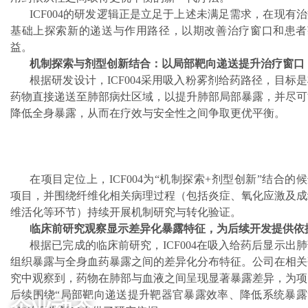
ICF004的研发逻辑正是立足于上述未满足需求，在现有
基础上探索新的递送与作用路径，以期改善治疗窗口和患者
益。
机制探索与剂型创新结合：以局部靶向递送提升治疗窗口
根据研发设计，ICF004采用吸入粉雾剂给药路径，目标
药物直接递送至肺部病灶区域，以提升肺部局部暴露，并尽可
降低全身暴露，从而在疗效与安全性之间争取更优平衡。
在项目定位上，ICF004为“机制探索+剂型创新”结合的
项目，并围绕纤维化相关病理过程（包括炎症、氧化应激及成
维活化等环节）持续开展机制研究与转化验证。
临床前研究观察显示差异化暴露特征，为后续开发提供依
根据已完成的临床前研究，ICF004在吸入给药后显示出
组织暴露与全身血药暴露之间的差异化分布特征。公司在相关
究中观察到，药物在肺部与血液之间呈现显著暴露差异，为项
后续围绕“局部靶向递送提升靶器官暴露效率、降低系统暴露
企业动态