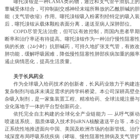
噻托溴铵是一种LAMA类药物，通过和支气管平滑肌上的
蕈碱受体结合，可抑制副交感神经末端所释放的乙酰胆碱的胆
能（支气管收缩）作用。噻托溴铵吸入粉雾剂经特定的吸入装
后，噻托溴铵从载体颗粒表面分离，递送至病人深肺部位。
COPD尽管无法治愈，但可以有效控制，而国内患者早期
断率和治疗率还有待提高。噻托溴铵作为一种治疗慢性阻塞性
病的长效（24小时）抗胆碱药，可持久地扩张支气管，有效改
肺功能，缓解呼吸困难，降低慢性阻塞性肺部疾病加重的频率
遏止病情恶化，提高生活质量。
关于长风药业
作为全球吸入给药技术的创新者，长风药业致力于构建连
复杂制剂与临床未满足需求的跨学科桥梁。本公司深耕高壁垒
杂吸入制剂，是一家集装置工程、精准给药、全球法规注册与
业化落地于一体的平台型创新药企。
依托完全自主构建的全球化全产业链能力 — 从呼气驱动
喷递送系统、脂质体吸入技术到siRNA核酸递送平台等，本
正系统性地推进面向中国、美国及欧洲市场的创新管线。治疗
域深度布局呼吸系统疾病（哮喘、慢性阻塞性肺病及支气管扩