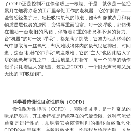
了COPD还是控制不住偷偷吸上一根烟。于是，就像是一位经
累月在烟雾弥漫的工厂里辛勤工作的老机器，它的“肺部”——
些曾经轻盈扩张、轻松吸纳氧气的肺泡，如今却像被岁月和有
物质层层包裹的滤网，变得厚重而阻塞。每一次呼吸，都仿佛
在推动一台老旧的风箱，伴随着沉重的喘息和不懈的努力。
台“机器”的每一次“呼吸”，都充满了挑战，它努力地从稀薄
气中抓取每一丝氧气，却又难以将体内的废气彻底排出。时间
逝，这台“机器”的“呼吸”愈发艰难，它的“主人”也因此陷入
尽的疲惫与挣扎之中，生活质量大打折扣，每一个简单的动作
似乎消耗着巨大的能量。这就是COPD，一个悄无声息却又沉
无比的“呼吸枷锁”。
科学看待慢性阻塞性肺病（COPD）
慢性阻塞性肺病（COPD），简称慢阻肺，是一种常见的
吸系统疾病，其主要特征是持续存在的气流受限。这种气流受
通常是进行性的，意味着它会随着时间的推移而逐渐恶化
COPD的高患病率、高致残致死率、长病程及治疗周期，以及