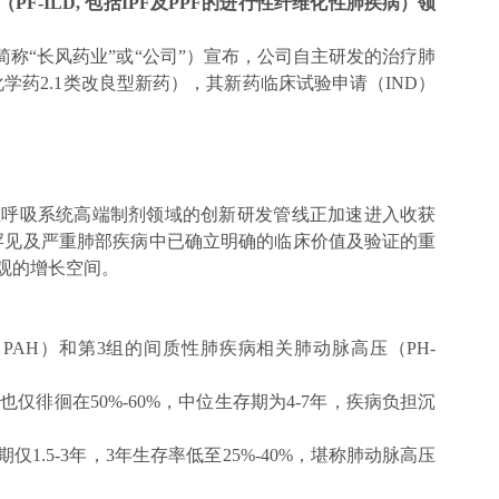
F-ILD, 包括IPF及PPF的进行性纤维化性肺疾病）领
以下简称“长风药业”或“公司”）宣布，公司自主研发的治疗肺
（化学药2.1类改良型新药），其新药临床试验申请（IND）
司在呼吸系统高端制剂领域的创新研发管线正加速进入收获
关罕见及严重肺部疾病中已确立明确的临床价值及验证的重
观的增长空间。
（PAH）和第3组的间质性肺疾病相关肺动脉高压（PH-
徘徊在50%-60%，中位生存期为4-7年，疾病负担沉
.5-3年，3年生存率低至25%-40%，堪称肺动脉高压