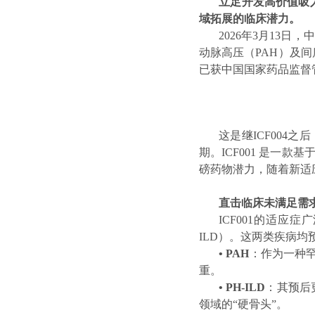
立足开发高价值吸入疗
域拓展的临床潜力。
2026年3月13日
动脉高压（PAH）及间
已获中国国家药品监督
这是继ICF00
期。ICF001 是
磅药物潜力，随着新适
直击临床未满足需
ICF001的适应
ILD）。这两类疾病
• PAH
：作为一种罕
重。
• PH-ILD
：其预后
领域的“硬骨头”。