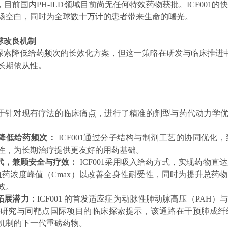
目前国内PH-ILD领域目前尚无任何特效药物获批。ICF001的
场空白，同时为全球数十万计的患者带来生命的曙光。
球改良机制
探索降低给药频次的长效化方案，但这一策略在研发与临床推进
长期依从性。
之处在于针对现有疗法的临床痛点，进行了精准的剂型与药代动力
降低给药频次：
ICF001通过分子结构与制剂工艺的协同优
性，为长期治疗提供更友好的用药基础。
药代，兼顾安全与疗效：
ICF001采用吸入给药方式，实现药物
血药浓度峰值（Cmax）以改善全身性耐受性，同时为提升总药
效。
拓展潜力：
ICF001 的首发适应症为动脉性肺动脉高压（PAH
研究与同靶点国际项目的临床探索提示，该通路在干预肺成纤
机制的下一代重磅药物。