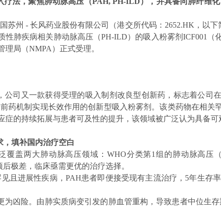
法，聚焦肺动脉高压（PAH, PH-ILD），并具备向肺纤维化（P
，中国苏州 - 长风药业股份有限公司（港交所代码：2652.HK，
质性肺疾病相关肺动脉高压（PH-ILD）的吸入粉雾剂ICF001
管理局（NMPA）正式受理。
4之后，公司又一款获得受理的吸入制剂改良型创新药，标志着公
一款基于前药机制实现长效作用的创新型吸入粉雾剂。该类药物在相
应症的持续拓展与患者可及性的提升，该领域被广泛认为具备可
求，填补国内治疗空白
症广泛覆盖两大肺动脉高压领域：WHO分类第1组的肺动脉高压
均预后极差，临床亟需更优的治疗选择。
见且进展性疾病，PAH患者即便接受现有主流治疗，5年生存率也仅
更为凶险。由肺实质病变引发的肺血管重构，导致患者中位生存期仅1