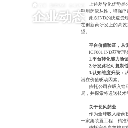
上述差异化优势是
首页
·
新闻动态
·
企业动态
期用药依从性，增强疗
企业动态
此次IND的快速
在创新药研发上的高效
望。
平台价值验证，从
ICF001 IN
1.
平台转化能力验
2.
研发路径可复制
3.
认知维度升级：
潜在价值驱动因素。
依托公司在吸入给
局，并探索将递送技术
关于长风药业
作为全球吸入给药
一家集装置工程、精准
依托完全自主构建