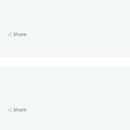
速递
业（2652.HK）获纳入恒生综合指数，于2026年
Share
0
速递
业（2652.HK）过敏性鼻炎领域新产品布地奈德鼻
Share
6