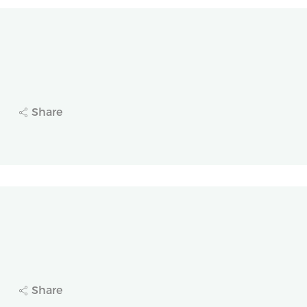
速递
康与长风药业(2652.HK)签署战略合作协议，成为
Share
9
良机制！长风药业（2652.HK）肺动脉高压新药I
Share
2