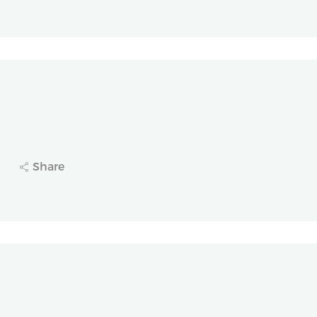
速递
首家获批临床！长风药业（2652.HK）过敏性鼻炎复
Share
1
速递