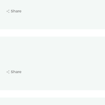
业（2652.HK）获纳入港股通，3月9日起内地投
Share
2
创（FIC）机制！长风药业（2652.HK）一类新药
Share
5