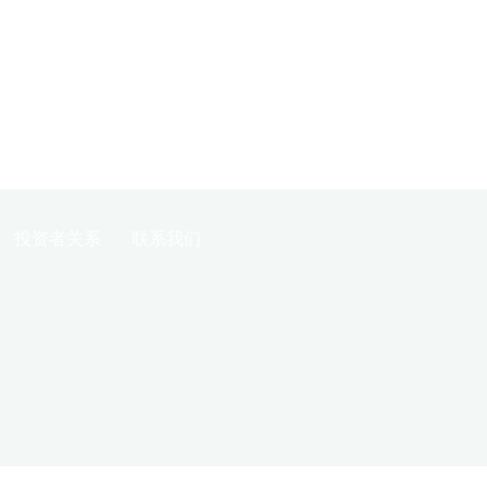
投资者关系
联系我们
研发支气管内活瓣（EBV）首例重度肺气肿患者临床