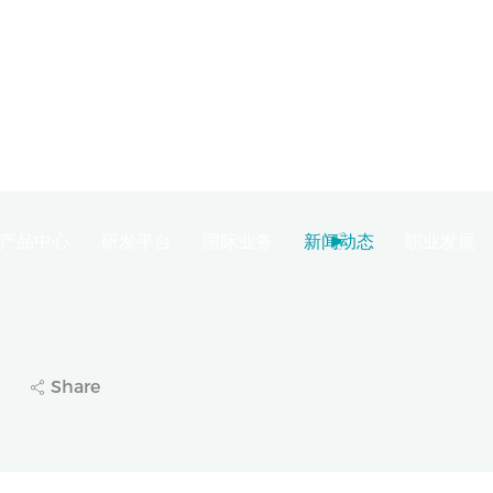
产品中心
研发平台
国际业务
新闻动态
职业发展
速递
从药物到器械的呼吸领域系统解决方案！长风药业自主
Share
6