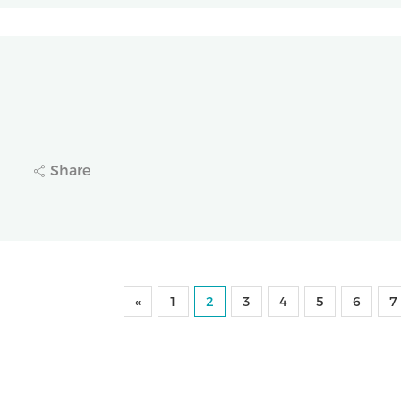
药业（2652.HK）牵头项目成功获选江苏省科技重大
Share
33
«
1
2
3
4
5
6
7